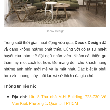
Decox Design
Trong suốt thời gian hoạt động vừa qua,
Decox Design
đã
và đang không ngừng phát triển. Cùng với đó là sự nhiệt
huyết của toàn thể đội ngũ nhân viên. Nhằm cải thiện gu
thẩm mỹ một cách tốt hơn. Để mang đến cho khách hàng
những ánh nhìn mới mẻ và lạ mắt nhất. Đặc biệt là phải
hợp với phong thủy, tuổi tác và sở thích của gia chủ.
Thông tin liên hệ:
Địa chỉ:
Lầu 8 Tòa nhà M-H Building, 728-730 Võ
Văn Kiệt, Phường 1, Quận 5, TPHCM