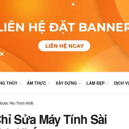
NG THỦY
ẨM THỰC
XÂY DỰNG
LÀM ĐẸP
DỊCH V
 Được Yêu Thích Nhất
hỉ Sửa Máy Tính Sài