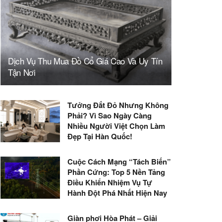
Dịch Vụ Thu Mua Đồ Cổ Giá Cao Và Uy Tín
Tận Nơi
Tưởng Đắt Đỏ Nhưng Không
Phải? Vì Sao Ngày Càng
Nhiều Người Việt Chọn Làm
Đẹp Tại Hàn Quốc!
Cuộc Cách Mạng “Tách Biến”
Phần Cứng: Top 5 Nền Tảng
Điều Khiển Nhiệm Vụ Tự
Hành Đột Phá Nhất Hiện Nay
Giàn phơi Hòa Phát – Giải