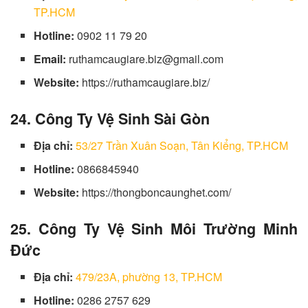
TP.HCM
Hotline:
0902 11 79 20
Email:
ruthamcaugiare.biz@gmail.com
Website:
https://ruthamcaugiare.biz/
24. Công Ty Vệ Sinh Sài Gòn
Địa chỉ:
53/27 Trần Xuân Soạn, Tân Kiểng, TP.HCM
Hotline:
0866845940
Website:
https://thongboncaunghet.com/
25. Công Ty Vệ Sinh Môi Trường Minh
Đức
Địa chỉ:
479/23A, phường 13, TP.HCM
Hotline:
0286 2757 629