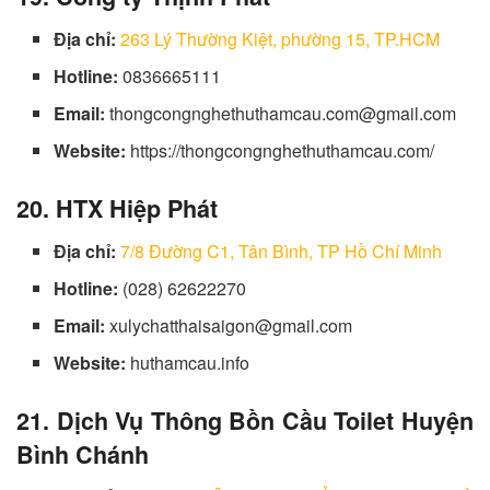
Địa chỉ:
263 Lý Thường Kiệt, phường 15, TP.HCM
Hotline:
0836665111
Email:
thongcongnghethuthamcau.com@gmail.com
Website:
https://thongcongnghethuthamcau.com/
20.
HTX Hiệp Phát
Địa chỉ:
7/8 Đường C1, Tân Bình, TP Hồ Chí Minh
Hotline:
(028) 62622270
Email:
xulychatthaisaigon@gmail.com
Website:
huthamcau.info
21.
Dịch Vụ Thông Bồn Cầu Toilet Huyện
Bình Chánh