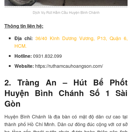
Dịch Vụ Rút Hầm Cầu Huyện Bình Chánh
Thông tin liên hệ:
Địa chỉ:
36/40 Kinh Dương Vương, P13, Quận 6,
HCM.
Hotline:
0931.832.099
Website:
https://ruthamcauhoangson.com/
2. Tràng An – Hút Bể Phốt
Huyện Bình Chánh Số 1 Sài
Gòn
Huyện Bình Chánh là địa bàn có mật độ dân cư cao tại
thành phố Hồ Chí Minh. Dân cư đông đúc cộng với cơ sở
hạ tầng cấp thoát nước chưa được hoàn thiện nên tình