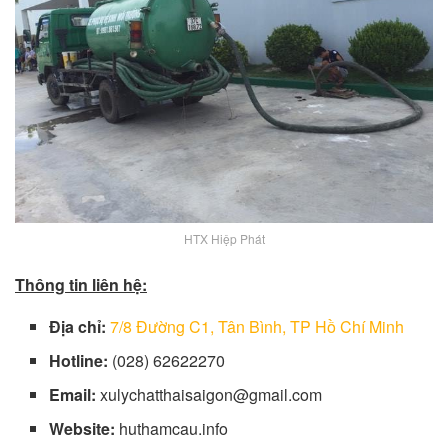
HTX Hiệp Phát
Thông tin liên hệ:
Địa chỉ:
7/8 Đường C1, Tân Bình, TP Hồ Chí Minh
Hotline:
(028) 62622270
Email:
xulychatthaisaigon@gmail.com
Website:
huthamcau.info