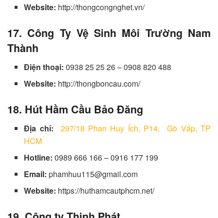
Website:
http://thongcongnghet.vn/
17. Công Ty Vệ Sinh Môi Trường Nam
Thành
Điện thoại:
0938 25 25 26 – 0908 820 488
Website:
http://thongboncau.com/
18. Hút Hầm Cầu Bảo Đăng
Địa chỉ:
297/18 Phan Huy Ích, P14, Gò Vấp, TP
HCM
Hotline:
0989 666 166 – 0916 177 199
Email:
phamhuu115@gmail.com
Website:
https://huthamcautphcm.net/
19.
Công ty Thịnh Phát