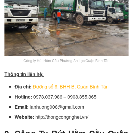
Công ty Hút Hầm Cầu Phường An Lạc Quận Bình Tân
Thông tin liên hệ:
Địa chỉ:
Đường số 6, BHH B, Quận Bình Tân
Hotline:
0973.037.986 – 0908.355.365
Email:
lanhuong006@gmail.com
Website:
http://thongcongnghet.vn/