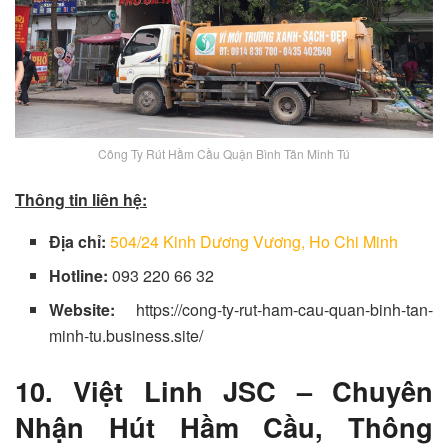
Công Ty Rút Hầm Cầu Quận Bình Tân Minh Tú
Thông tin liên hệ:
Địa chỉ:
504/24 Kinh Dương Vương, Ho Chi Minh
Hotline:
093 220 66 32
Website:
https://cong-ty-rut-ham-cau-quan-binh-tan-
minh-tu.business.site/
10. Việt Linh JSC – Chuyên
Nhận Hút Hầm Cầu, Thông