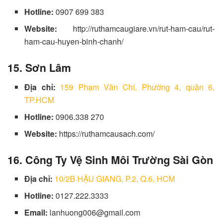
Hotline:
0907 699 383
Website:
http://ruthamcaugiare.vn/rut-ham-cau/rut-
ham-cau-huyen-binh-chanh/
15.
Sơn Lâm
Địa chỉ:
159 Phạm Văn Chí, Phường 4, quận 6,
TP.HCM
Hotline:
0906.338 270
Website:
https://ruthamcausach.com/
16.
Công Ty Vệ Sinh Môi Trường Sài Gòn
Địa chỉ:
10/2B HẬU GIANG, P.2, Q.6, HCM
Hotline:
0127.222.3333
Email:
lanhuong006@gmail.com