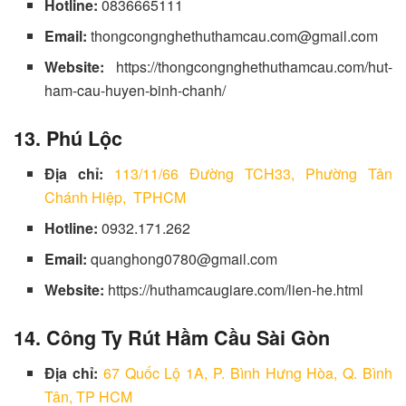
Hotline:
0836665111
Email:
thongcongnghethuthamcau.com@gmail.com
Website:
https://thongcongnghethuthamcau.com/hut-
ham-cau-huyen-binh-chanh/
13. Phú Lộc
Địa chỉ:
113/11/66 Đường TCH33, Phường Tân
Chánh Hiệp, TPHCM
Hotline:
0932.171.262
Email:
quanghong0780@gmail.com
Website:
https://huthamcaugiare.com/lien-he.html
14. Công Ty Rút Hầm Cầu Sài Gòn
Địa chỉ:
67 Quốc Lộ 1A, P. Bình Hưng Hòa, Q. Bình
Tân, TP HCM