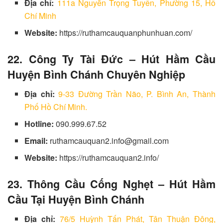
Địa chỉ:
111a Nguyễn Trọng Tuyển, Phường 15, Hồ
Chí Minh
Website:
https://ruthamcauquanphunhuan.com/
22. Công Ty Tài Đức –
Hút Hầm Cầu
Huyện Bình Chánh Chuyên Nghiệp
Địa chỉ:
9-33 Đường Trần Não, P. Bình An, Thành
Phố Hồ Chí Minh.
Hotline:
090.999.67.52
Email:
ruthamcauquan2.info@gmail.com
Website:
https://ruthamcauquan2.info/
23. Thông Cầu Cống Nghẹt –
Hút Hầm
Cầu Tại Huyện Bình Chánh
Địa chỉ:
76/5 Huỳnh Tấn Phát, Tân Thuận Đông,