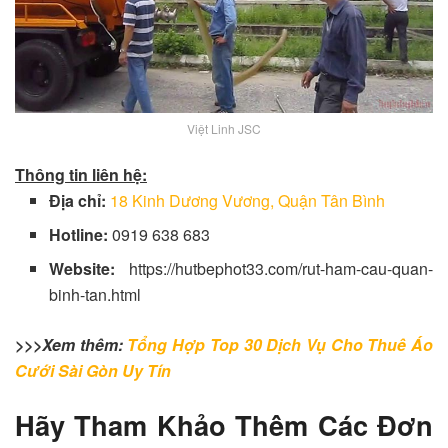
Việt Linh JSC
Thông tin liên hệ:
Địa chỉ:
18 Kinh Dương Vương, Quận Tân Bình
Hotline:
0919 638 683
Website:
https://hutbephot33.com/rut-ham-cau-quan-
binh-tan.html
>>>Xem thêm:
Tổng Hợp Top 30 Dịch Vụ Cho Thuê Áo
Cưới Sài Gòn Uy Tín
Hãy Tham Khảo Thêm Các Đơn