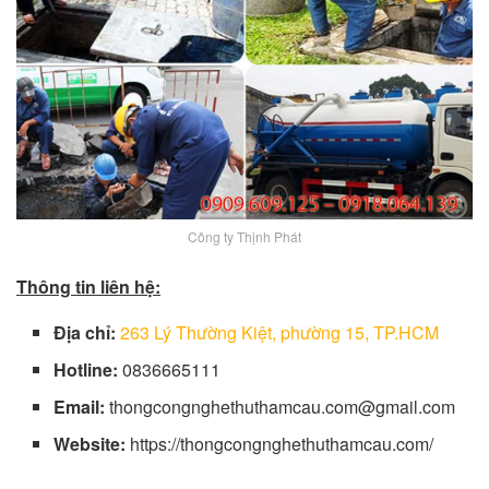
Công ty Thịnh Phát
Thông tin liên hệ:
Địa chỉ:
263 Lý Thường Kiệt, phường 15, TP.HCM
Hotline:
0836665111
Email:
thongcongnghethuthamcau.com@gmail.com
Website:
https://thongcongnghethuthamcau.com/