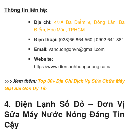
Thông tin liên hệ:
Địa chỉ:
4/7A Bà Điểm 9, Đông Lân, Bà
Điểm, Hóc Môn, TPHCM
Điện thoại:
(028)66 864 560 | 0902 641 881
Email:
vancuongqnvn@gmail.com
Website:
https://www.dienlanhhungcuong.com/
>>> Xem thêm:
Top 30+ Địa Chỉ Dịch Vụ Sửa Chữa Máy
Giặt Sài Gòn Uy Tín
4. Điện Lạnh Số Đỏ – Đơn Vị
Sửa Máy Nước Nóng Đáng Tin
Cậy