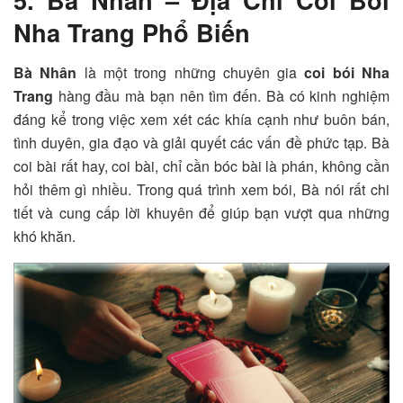
Nha Trang Phổ Biến
Bà Nhân
là một trong những chuyên gia
coi bói Nha
Trang
hàng đầu mà bạn nên tìm đến. Bà có kinh nghiệm
đáng kể trong việc xem xét các khía cạnh như buôn bán,
tình duyên, gia đạo và giải quyết các vấn đề phức tạp. Bà
coi bài rất hay, coi bài, chỉ cần bóc bài là phán, không cần
hỏi thêm gì nhiều. Trong quá trình xem bói, Bà nói rất chi
tiết và cung cấp lời khuyên để giúp bạn vượt qua những
khó khăn.