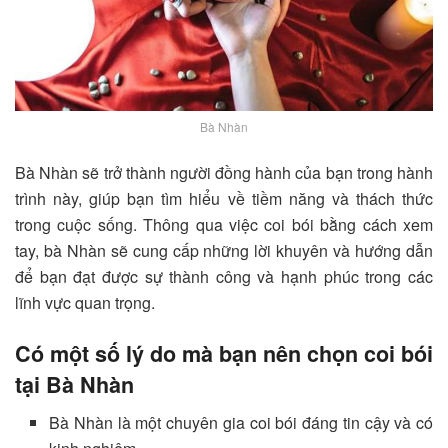
Bà Nhàn
Bà Nhàn sẽ trở thành người đồng hành của bạn trong hành
trình này, giúp bạn tìm hiểu về tiềm năng và thách thức
trong cuộc sống. Thông qua việc coi bói bằng cách xem
tay, bà Nhàn sẽ cung cấp những lời khuyên và hướng dẫn
để bạn đạt được sự thành công và hạnh phúc trong các
lĩnh vực quan trọng.
Có một số lý do mà bạn nên chọn coi bói
tại Bà Nhàn
Bà Nhàn là một chuyên gia coi bói đáng tin cậy và có