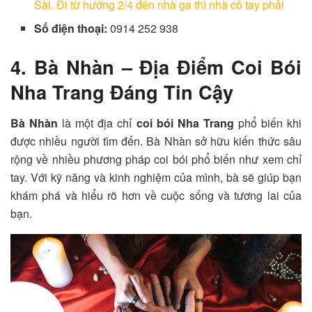
Sài. Đi từ hướng 2/4 đến nhà ga thì nhà cô tay phải
Số điện thoại:
0914 252 938
4. Bà Nhàn – Địa Điểm Coi Bói
Nha Trang Đáng Tin Cậy
Bà Nhàn
là một địa chỉ
coi bói Nha Trang
phổ biến khi
được nhiều người tìm đến. Bà Nhàn sở hữu kiến thức sâu
rộng về nhiều phương pháp coi bói phổ biến như xem chỉ
tay. Với kỹ năng và kinh nghiệm của mình, bà sẽ giúp bạn
khám phá và hiểu rõ hơn về cuộc sống và tương lai của
bạn.