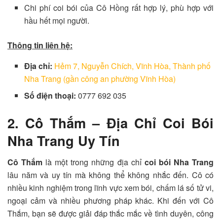
Chi phí coi bói của Cô Hồng rất hợp lý, phù hợp với
hầu hết mọi người.
Thông tin liên hệ:
Địa chỉ:
Hẻm 7, Nguyễn Chích, Vĩnh Hòa, Thành phố
Nha Trang (gần công an phường Vĩnh Hòa)
Số điện thoại:
0777 692 035
2. Cô Thắm – Địa Chỉ Coi Bói
Nha Trang Uy Tín
Cô Thắm
là một trong những địa chỉ
coi bói Nha Trang
lâu năm và uy tín mà không thể không nhắc đến. Cô có
nhiều kinh nghiệm trong lĩnh vực xem bói, chấm lá số tử vi,
ngoại cảm và nhiều phương pháp khác. Khi đến với Cô
Thắm, bạn sẽ được giải đáp thắc mắc về tình duyên, công