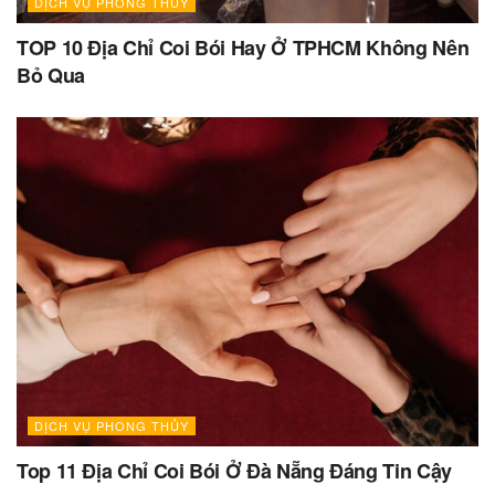
DỊCH VỤ PHONG THỦY
TOP 10 Địa Chỉ Coi Bói Hay Ở TPHCM Không Nên
Bỏ Qua
DỊCH VỤ PHONG THỦY
Top 11 Địa Chỉ Coi Bói Ở Đà Nẵng Đáng Tin Cậy