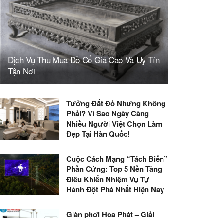
Dịch Vụ Thu Mua Đồ Cổ Giá Cao Và Uy Tín
Tận Nơi
Tưởng Đắt Đỏ Nhưng Không
Phải? Vì Sao Ngày Càng
Nhiều Người Việt Chọn Làm
Đẹp Tại Hàn Quốc!
Cuộc Cách Mạng “Tách Biến”
Phần Cứng: Top 5 Nền Tảng
Điều Khiển Nhiệm Vụ Tự
Hành Đột Phá Nhất Hiện Nay
Giàn phơi Hòa Phát – Giải