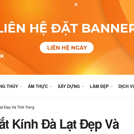
NG THỦY
ẨM THỰC
XÂY DỰNG
LÀM ĐẸP
DỊCH V
ạt Đẹp Và Thời Trang
t Kính Đà Lạt Đẹp Và