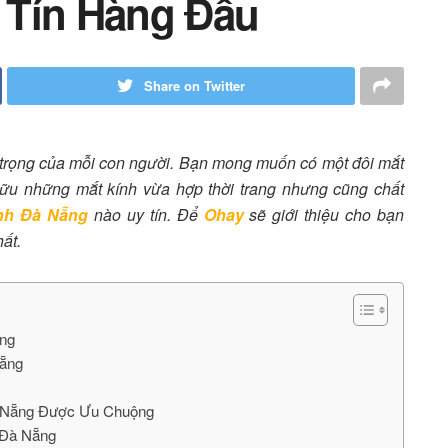
 Tín Hàng Đầu
Share on Twitter
 trọng của mỗi con người. Bạn mong muốn có một đôi mắt
ữu những mắt kính vừa hợp thời trang nhưng cũng chất
nh Đà Nẵng
nào uy tín. Để
Ohay
sẽ giới thiệu cho bạn
ất.
ẵng
Nẵng
̀ Nẵng Được Ưu Chuộng
u Đà Nẵng