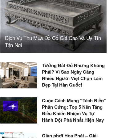
Dịch Vụ Thu Mua Đồ Cổ Giá Cao Và Uy Tín
Tận Nơi
Tưởng Đắt Đỏ Nhưng Không
Phải? Vì Sao Ngày Càng
Nhiều Người Việt Chọn Làm
Đẹp Tại Hàn Quốc!
Cuộc Cách Mạng “Tách Biến”
Phần Cứng: Top 5 Nền Tảng
Điều Khiển Nhiệm Vụ Tự
Hành Đột Phá Nhất Hiện Nay
Giàn phơi Hòa Phát – Giải