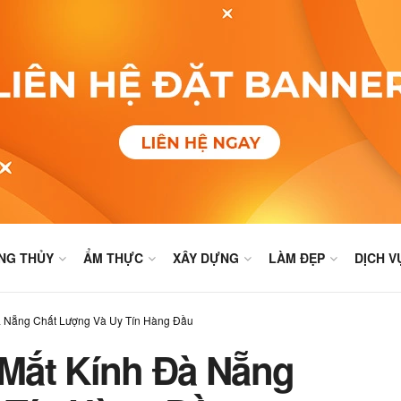
NG THỦY
ẨM THỰC
XÂY DỰNG
LÀM ĐẸP
DỊCH V
 Nẵng Chất Lượng Và Uy Tín Hàng Đầu
Mắt Kính Đà Nẵng