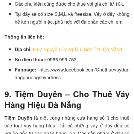
Các phụ kiện cũng được cho thuê với giá chỉ từ 10k.
Tại đây sẽ có size S,M,L và freesize. Váy ở đây không
hề kén người mặc, phù hợp với đa phần các chị em.
Thông tin liên hệ:
Địa chỉ:
94/7 Nguyễn Công Trứ, Sơn Trà, Đà Nẵng
Số điện thoại:
0966 999 753
Fanpage:
https://www.facebook.com/Chothuevaydan
angphuongshyndress
9. Tiệm Duyên – Cho Thuê Váy
Hàng Hiệu Đà Nẵng
Tiệm Duyên
là một trong những cửa hàng số ít cho thuê
các loại váy hàng hiệu. Tất cả những váy ở đây đều có
nguồn gốc từ các nhãn hàng lớn. Các sản phẩm ở đây có