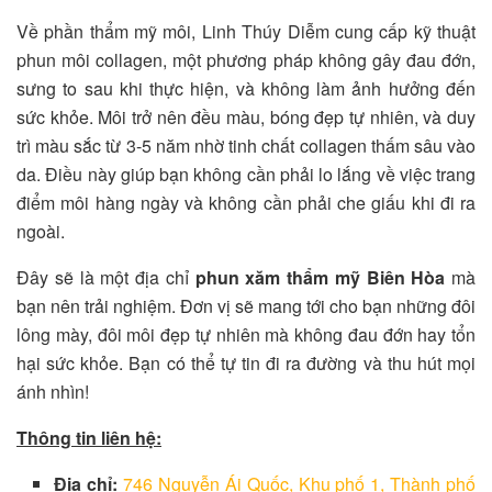
Về phần thẩm mỹ môi, Linh Thúy Diễm cung cấp kỹ thuật
phun môi collagen, một phương pháp không gây đau đớn,
sưng to sau khi thực hiện, và không làm ảnh hưởng đến
sức khỏe. Môi trở nên đều màu, bóng đẹp tự nhiên, và duy
trì màu sắc từ 3-5 năm nhờ tinh chất collagen thấm sâu vào
da. Điều này giúp bạn không cần phải lo lắng về việc trang
điểm môi hàng ngày và không cần phải che giấu khi đi ra
ngoài.
Đây sẽ là một địa chỉ
phun xăm thẩm mỹ Biên Hòa
mà
bạn nên trải nghiệm. Đơn vị sẽ mang tới cho bạn những đôi
lông mày, đôi môi đẹp tự nhiên mà không đau đớn hay tổn
hại sức khỏe. Bạn có thể tự tin đi ra đường và thu hút mọi
ánh nhìn!
Thông tin liên hệ:
Địa chỉ:
746 Nguyễn Ái Quốc, Khu phố 1, Thành phố