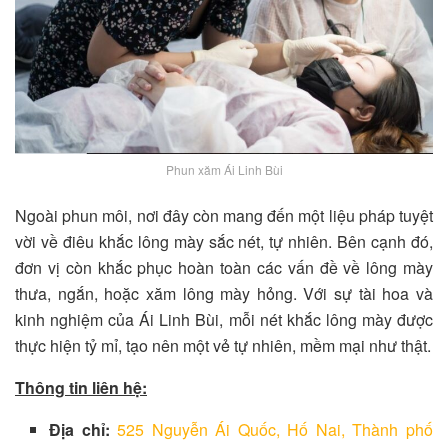
Phun xăm Ái Linh Bùi
Ngoài phun môi, nơi đây còn mang đến một liệu pháp tuyệt
vời về điêu khắc lông mày sắc nét, tự nhiên. Bên cạnh đó,
đơn vị còn khắc phục hoàn toàn các vấn đề về lông mày
thưa, ngắn, hoặc xăm lông mày hỏng. Với sự tài hoa và
kinh nghiệm của Ái Linh Bùi, mỗi nét khắc lông mày được
thực hiện tỷ mỉ, tạo nên một vẻ tự nhiên, mềm mại như thật.
Thông tin liên hệ:
Địa chỉ:
525 Nguyễn Ái Quốc, Hố Nai, Thành phố