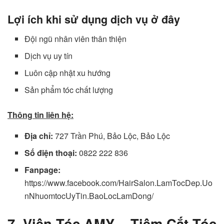
Lợi ích khi sử dụng dịch vụ ở đây
Đội ngũ nhân viên thân thiện
Dịch vụ uy tín
Luôn cập nhật xu hướng
Sản phẩm tóc chất lượng
Thông tin liên hệ:
Địa chỉ:
727 Trần Phú, Bảo Lộc, Bảo Lộc
Số điện thoại:
0822 222 836
Fanpage:
https://www.facebook.com/HairSalon.LamTocDep.Uo
nNhuomtocUyTin.BaoLocLamDong/
7. Viện Tóc AMY – Tiệm Cắt Tóc