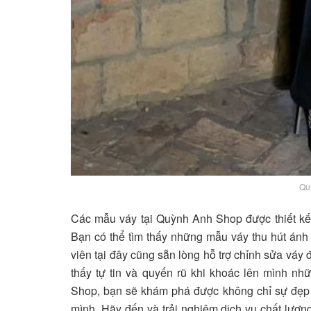
Qu
Các mẫu váy tại Quỳnh Anh Shop được thiết kế t
Bạn có thể tìm thấy những mẫu váy thu hút ánh
viên tại đây cũng sẵn lòng hỗ trợ chỉnh sửa vá
thấy tự tin và quyến rũ khi khoác lên mình n
Shop, bạn sẽ khám phá được không chỉ sự đẹp c
mình. Hãy đến và trải nghiệm dịch vụ chất lượn