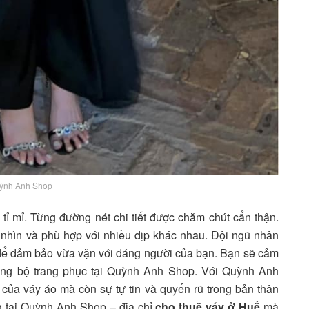
ỳnh Anh Shop
ỉ mỉ. Từng đường nét chi tiết được chăm chút cẩn thận.
 nhìn và phù hợp với nhiều dịp khác nhau. Đội ngũ nhân
y để đảm bảo vừa vặn với dáng người của bạn. Bạn sẽ cảm
hững bộ trang phục tại Quỳnh Anh Shop. Với Quỳnh Anh
ủa váy áo mà còn sự tự tin và quyến rũ trong bản thân
g tại Quỳnh Anh Shop – địa chỉ
cho thuê váy ở Huế
mà