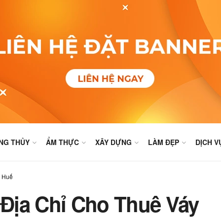
NG THỦY
ẨM THỰC
XÂY DỰNG
LÀM ĐẸP
DỊCH V
Ở Huế
Địa Chỉ Cho Thuê Váy