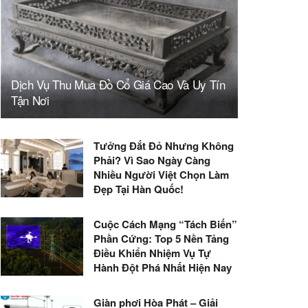
Dịch Vụ Thu Mua Đồ Cổ Giá Cao Và Uy Tín
Tận Nơi
Tưởng Đắt Đỏ Nhưng Không
Phải? Vì Sao Ngày Càng
Nhiều Người Việt Chọn Làm
Đẹp Tại Hàn Quốc!
Cuộc Cách Mạng “Tách Biến”
Phần Cứng: Top 5 Nền Tảng
Điều Khiển Nhiệm Vụ Tự
Hành Đột Phá Nhất Hiện Nay
Giàn phơi Hòa Phát – Giải