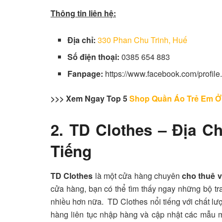
Thông tin liên hệ:
Địa chỉ:
330 Phan Chu Trinh, Huế
Số điện thoại:
0385 654 883
Fanpage:
https://www.facebook.com/profi
>>> Xem Ngay Top 5
Shop Quần Áo Trẻ Em Ở
2. TD Clothes – Địa C
Tiếng
TD Clothes
là một cửa hàng chuyên
cho thuê 
cửa hàng, bạn có thể tìm thấy ngay những bộ tra
nhiều hơn nữa. TD Clothes nổi tiếng với chất lư
hàng liên tục nhập hàng và cập nhật các mẫu 