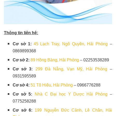
Thông tin liên hệ:
Cơ sở 1:
45 Lạch Tray, Ngô Quyền, Hải Phòng
–
0869899368
Cơ sở 2:
89 Hồng Bàng, Hải Phòng
– 02253538289
Cơ sở 3:
299 Đà Nẵng, Vạn Mỹ, Hải Phòng
–
0931595589
Cơ sở 4:
51 Tô Hiệu, Hải Phòng
– 0966776288
Cơ sở 5:
Nhà C Đại học Y Dược Hải Phòng
–
0775258288
Cơ sở 6:
199 Nguyễn Đức Cảnh, Lê Chân, Hải