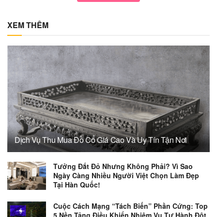
XEM THÊM
Dịch Vụ Thu Mua Đồ Cổ Giá Cao Và Uy Tín Tận Nơi
Tưởng Đắt Đỏ Nhưng Không Phải? Vì Sao
Ngày Càng Nhiều Người Việt Chọn Làm Đẹp
Tại Hàn Quốc!
Cuộc Cách Mạng “Tách Biến” Phần Cứng: Top
5 Nền Tảng Điều Khiển Nhiệm Vụ Tự Hành Đột