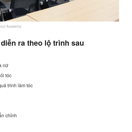
oul Academy
iễn ra theo lộ trình sau
u
à nữ
ối tóc
uá trình làm tóc
ẩn chỉnh