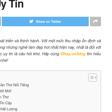
y Tín
Share on Twitter
t triển và thịnh hành. Với một mức thu nhập ổn định và
trong những nghề làm đẹp hot nhất hiện nay, nhất là đối với
óc uy tín là câu hỏi khó. Hãy cùng
Ohay.vn/blog
tìm hiểu
 nhé!
ần Thơ Nổi Tiếng
ười Mới
ần Thơ
 Tin Cậy
Chất Lượng