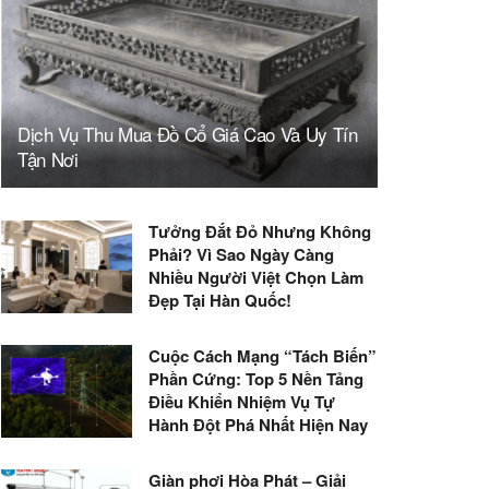
Dịch Vụ Thu Mua Đồ Cổ Giá Cao Và Uy Tín
Tận Nơi
Tưởng Đắt Đỏ Nhưng Không
Phải? Vì Sao Ngày Càng
Nhiều Người Việt Chọn Làm
Đẹp Tại Hàn Quốc!
Cuộc Cách Mạng “Tách Biến”
Phần Cứng: Top 5 Nền Tảng
Điều Khiển Nhiệm Vụ Tự
Hành Đột Phá Nhất Hiện Nay
Giàn phơi Hòa Phát – Giải