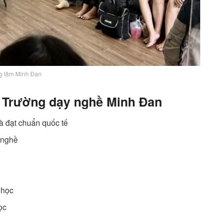
g tâm Minh Đan
i Trường dạy nghề Minh Đan
à đạt chuẩn quốc tế
 nghề
 học
ọc