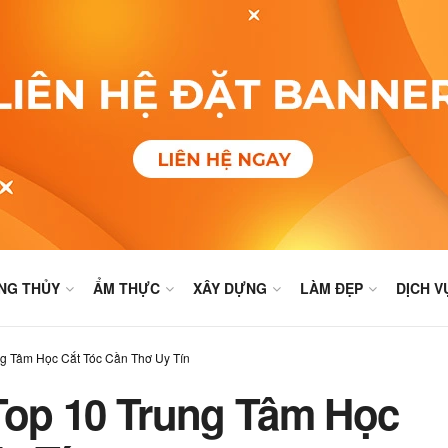
NG THỦY
ẨM THỰC
XÂY DỰNG
LÀM ĐẸP
DỊCH V
g Tâm Học Cắt Tóc Cần Thơ Uy Tín
op 10 Trung Tâm Học