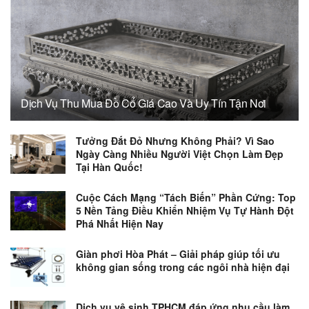
Dịch Vụ Thu Mua Đồ Cổ Giá Cao Và Uy Tín Tận Nơi
Tưởng Đắt Đỏ Nhưng Không Phải? Vì Sao
Ngày Càng Nhiều Người Việt Chọn Làm Đẹp
Tại Hàn Quốc!
Cuộc Cách Mạng “Tách Biến” Phần Cứng: Top
5 Nền Tảng Điều Khiển Nhiệm Vụ Tự Hành Đột
Phá Nhất Hiện Nay
Giàn phơi Hòa Phát – Giải pháp giúp tối ưu
không gian sống trong các ngôi nhà hiện đại
Dịch vụ vệ sinh TPHCM đáp ứng nhu cầu làm