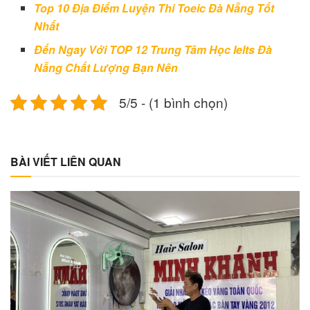
Top 10 Địa Điểm Luyện Thi Toeic Đà Nẵng Tốt
Nhất
Đến Ngay Với TOP 12 Trung Tâm Học Ielts Đà
Nẵng Chất Lượng Bạn Nên
5/5 - (1 bình chọn)
BÀI VIẾT LIÊN QUAN