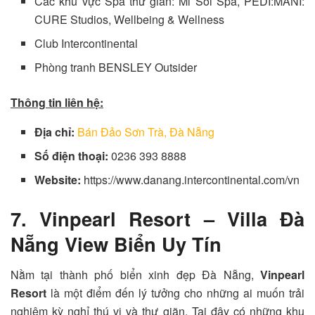
Các khu vực Spa thư giãn: Mi Sol Spa, PEDI:MANI:
CURE Studios, Wellbeing & Wellness
Club Intercontinental
Phòng tranh BENSLEY Outsider
Thông tin liên hệ:
Địa chỉ:
Bán Đảo Sơn Trà, Đà Nẵng
Số điện thoại:
0236 393 8888
Website:
https://www.danang.intercontinental.com/vn
7. Vinpearl Resort – Villa Đà
Nẵng View Biển Uy Tín
Nằm tại thành phố biển xinh đẹp Đà Nẵng,
Vinpearl
Resort
là một điểm đến lý tưởng cho những ai muốn trải
nghiệm kỳ nghỉ thú vị và thư giãn. Tại đây có những khu