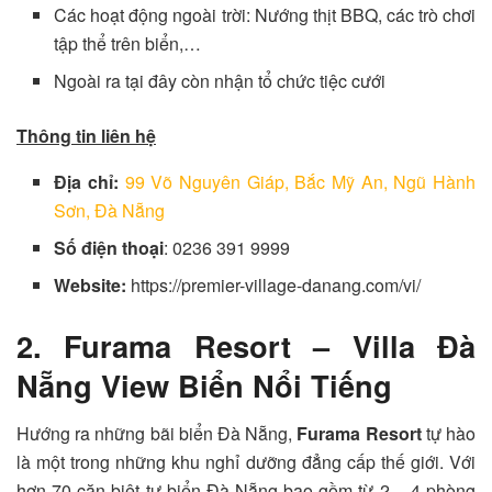
Các hoạt động ngoài trời: Nướng thịt BBQ, các trò chơi
tập thể trên biển,…
Ngoài ra tại đây còn nhận tổ chức tiệc cưới
Thông tin liên hệ
Địa chỉ:
99 Võ Nguyên Giáp, Bắc Mỹ An, Ngũ Hành
Sơn, Đà Nẵng
Số điện thoại
: 0236 391 9999
Website:
https://premier-village-danang.com/vi/
2. Furama Resort – Villa Đà
Nẵng View Biển Nổi Tiếng
Hướng ra những bãi biển Đà Nẵng,
Furama Resort
tự hào
là một trong những khu nghỉ dưỡng đẳng cấp thế giới. Với
hơn 70 căn biệt tự biển Đà Nẵng bao gồm từ 2 – 4 phòng