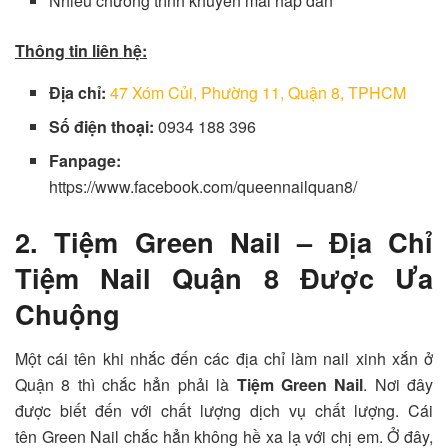
Nhiều chương trình khuyến mãi hấp dẫn
Thông tin liên hệ:
Địa chỉ:
47 Xóm Củi, Phường 11, Quận 8, TPHCM
Số điện thoại:
0934 188 396
Fanpage:
https://www.facebook.com/queennailquan8/
2. Tiệm Green Nail – Địa Chỉ
Tiệm Nail Quận 8 Được Ưa
Chuộng
Một cái tên khi nhắc đến các địa chỉ làm
nail xinh xắn ở
Quận 8 thì chắc hẳn phải là
Tiệm Green Nail
.
Nơi đây
được biết đến với chất lượng dịch vụ chất lượng. Cái
tên
Green Nail
chắc hẳn không hề xa lạ với chị em. Ở đây,