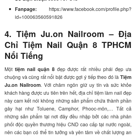
Fanpage:
https://www.facebook.com/profile.php?
id=100063560591826
4. Tiệm Ju.on Nailroom – Địa
Chỉ Tiệm Nail Quận 8 TPHCM
Nổi Tiếng
Một
tiệm
nail quận 8
đẹp được rất nhiều phái đẹp ưa
chuộng và cũng rất nổi bật được gợi ý tiếp theo đó là
Tiệm
Ju.on Nailroom
. Với châm ngôn giữ uy tín và sức khỏe
khách hàng được ưu tiên trên hết, địa chỉ tiệm làm nail đẹp
này cam kết nói không những sản phẩm chứa thành phần
gây hại như Toluene, Camphor, Phooc-môn,… Tất cả
những sản phẩm tại nơi đây đều nhập bởi các nhà phân
phối độc quyền thương hiệu CND cao cấp tại nước ngoài,
nên các bạn có thể tin tưởng và yên tâm về chất lượng an