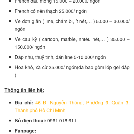
French đầu móng 15.000 – 20.000/ ngón
French có nền thạch 25.000/ ngón
Vẽ đơn giản ( line, chấm bi, ít nét,… ) 5.000 – 30.000/
ngón
Vẽ cầu kỳ ( cartoon, marble, nhiều nét,… ) 35.000 –
150.000/ ngón
Đắp nhũ, thuỷ tinh, dán line 5-10.000/ ngón
Hoa khô, xà cừ 25.000/ ngón(đã bao gồm lớp gel đắp
)
Thông tin liên hệ:
Địa chỉ:
46 Đ. Nguyễn Thông, Phường 9, Quận 3,
Thành phố Hồ Chí Minh
Số điện thoại:
0961 018 611
Fanpage: