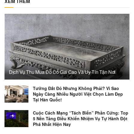
XEM THÊM
Dịch Vụ Thu Mua Đồ Cổ Giá Cao Và Uy Tín Tận Nơi
Tưởng Đắt Đỏ Nhưng Không Phải? Vì Sao
Ngày Càng Nhiều Người Việt Chọn Làm Đẹp
Tại Hàn Quốc!
Cuộc Cách Mạng “Tách Biến” Phần Cứng: Top
5 Nền Tảng Điều Khiển Nhiệm Vụ Tự Hành Đột
Phá Nhất Hiện Nay