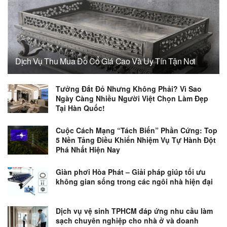
Dịch Vụ Thu Mua Đồ Cổ Giá Cao Và Uy Tín Tận Nơi
Tưởng Đắt Đỏ Nhưng Không Phải? Vì Sao
Ngày Càng Nhiều Người Việt Chọn Làm Đẹp
Tại Hàn Quốc!
Cuộc Cách Mạng “Tách Biến” Phần Cứng: Top
5 Nền Tảng Điều Khiển Nhiệm Vụ Tự Hành Đột
Phá Nhất Hiện Nay
Giàn phơi Hòa Phát – Giải pháp giúp tối ưu
không gian sống trong các ngôi nhà hiện đại
Dịch vụ vệ sinh TPHCM đáp ứng nhu cầu làm
sạch chuyên nghiệp cho nhà ở và doanh