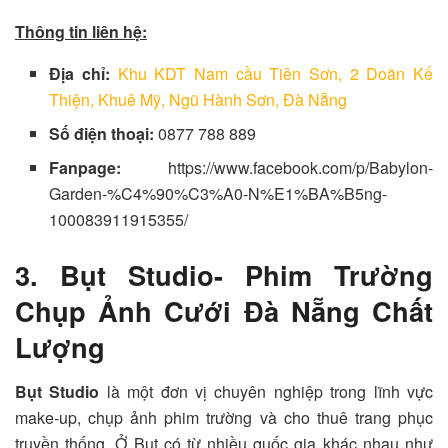
Thông tin liên hệ:
Địa chỉ:
Khu KDT Nam cầu Tiên Sơn, 2 Doãn Kế
Thiện, Khuê Mỹ, Ngũ Hành Sơn, Đà Nẵng
Số điện thoại:
0877 788 889
Fanpage:
https://www.facebook.com/p/Babylon-
Garden-%C4%90%C3%A0-N%E1%BA%B5ng-
100083911915355/
3. Bụt Studio- Phim Trường
Chụp Ảnh Cưới Đà Nẵng Chất
Lượng
Bụt Studio
là một đơn vị chuyên nghiệp trong lĩnh vực
make-up, chụp ảnh phim trường và cho thuê trang phục
truyền thống. Ở Bụt có từ nhiều quốc gia khác nhau như