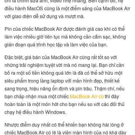
chí là chỉnh sửa ảnh, video nhẹ nhàng. Bên cạnh đó, hệ
điều hành MacOS cũng là một điểm sáng của MacBook Air
với giao diện dễ sử dụng và mượt mà.
Pin của chiếc MacBook Air được đánh giá cao khi có thể
làm việc nhiều giờ liên tục mà không cần cắm sạc, không
gián đoạn quá trình học tập và làm việc của bạn.
Đặc biệt, giá bán của MacBook Air cũng rất tốt so với
những trải nghiệm tuyệt vời mà nó mang lại. Bạn chỉ cần
bỏ ra một số tiền không quá lớn là đã có thể sở hữu một
siêu phẩm trong làng laptop với màn hình đẹp, thiết kế
sang trọng, hiệu năng ổn định và pin trâu. Thậm chí, nếu
bạn chấp nhận mua một chiếc
MacBook Air cũ
thì đây
hoàn toàn là một món hời cho bạn nếu so với các đối thủ
chạy hệ điều hành Windows.
Nhược điểm duy nhất có thể khiến bạn không hài lòng ở
chiếc MacBook Air có lẽ là viền màn hình của nó khá dày