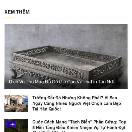
XEM THÊM
Dịch Vụ Thu Mua Đồ Cổ Giá Cao Và Uy Tín Tận Nơi
Tưởng Đắt Đỏ Nhưng Không Phải? Vì Sao
Ngày Càng Nhiều Người Việt Chọn Làm Đẹp
Tại Hàn Quốc!
Cuộc Cách Mạng “Tách Biến” Phần Cứng: Top
5 Nền Tảng Điều Khiển Nhiệm Vụ Tự Hành Đột