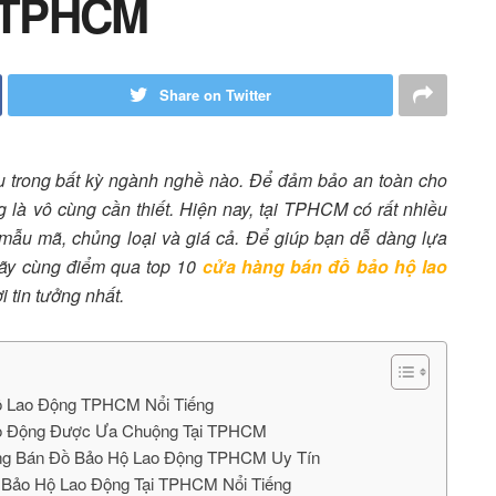
g TPHCM
Share on Twitter
u trong bất kỳ ngành nghề nào. Để đảm bảo an toàn cho
g là vô cùng cần thiết. Hiện nay, tại TPHCM có rất nhiều
mẫu mã, chủng loại và giá cả. Để giúp bạn dễ dàng lựa
ãy cùng điểm qua top 10
cửa hàng bán đồ bảo hộ lao
i tin tưởng nhất.
Hộ Lao Động TPHCM Nổi Tiếng
Lao Động Được Ưa Chuộng Tại TPHCM
àng Bán Đồ Bảo Hộ Lao Động TPHCM Uy Tín
̀ Bảo Hộ Lao Động Tại TPHCM Nổi Tiếng