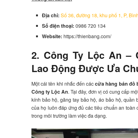
Địa chỉ:
Số 36, đường 18, khu phố 1, P, Bì
Số điện thoại:
0986 720 134
Website:
https://thienbang.com/
2. Công Ty Lộc An – C
Lao Động Được Ưa Ch
Một cái tên khi nhắc đến các
cửa hàng bán đồ 
Công ty Lộc An
. Tại đây, đơn vị có
cung cấp một
kính bảo hộ, găng tay bảo hộ, áo bảo hộ, quần
của họ luôn đáp ứng đủ các tiêu chuẩn an toàn
trong môi trường làm việc đa dạng.