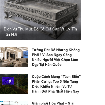
Dịch Vụ Thu Mua Đồ Cổ Giá Cao Và Uy Tín
Tận Nơi
Tưởng Đắt Đỏ Nhưng Không
Phải? Vì Sao Ngày Càng
Nhiều Người Việt Chọn Làm
Đẹp Tại Hàn Quốc!
Cuộc Cách Mạng “Tách Biến”
Phần Cứng: Top 5 Nền Tảng
Điều Khiển Nhiệm Vụ Tự
Hành Đột Phá Nhất Hiện Nay
Giàn phơi Hòa Phát – Giải