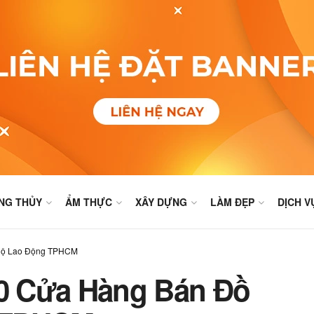
NG THỦY
ẨM THỰC
XÂY DỰNG
LÀM ĐẸP
DỊCH V
 Hộ Lao Động TPHCM
Cửa Hàng Bán Đồ