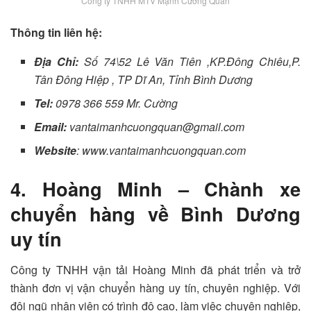
Công ty TNHH MTV Mạnh Cường Quân
Thông tin liên hệ:
Địa Chỉ:
Số 74\52 Lê Văn Tiên ,KP.Đông Chiêu,P.
Tân Đông Hiệp , TP Dĩ An, Tỉnh Bình Dương
Tel:
0978 366 559 Mr. Cường
Email:
vantaimanhcuongquan@gmail.com
Website
: www.vantaimanhcuongquan.com
4. Hoàng Minh – Chành xe
chuyển hàng về Bình Dương
uy tín
Công ty TNHH vận tải Hoàng Minh đã phát triển và trở
thành đơn vị vận chuyển hàng uy tín, chuyên nghiệp.
Với
đội ngũ nhân viên có trình độ cao, làm việc chuyên nghiệp,