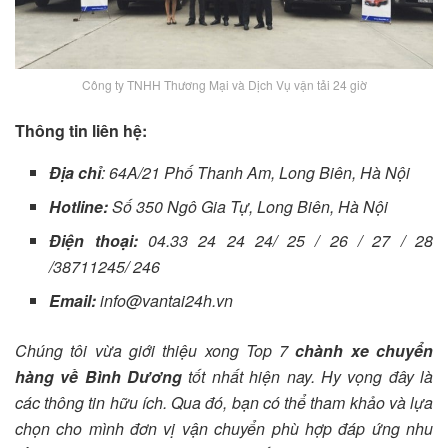
Công ty TNHH Thương Mại và Dịch Vụ vận tải 24 giờ
Thông tin liên hệ:
Địa chỉ
: 64A/21 Phố Thanh Am, Long Biên, Hà Nội
Hotline:
Số 350 Ngô Gia Tự, Long Biên, Hà Nội
Điện thoại:
04.33 24 24 24/ 25 / 26 / 27 / 28
/38711245/ 246
Email:
info@vantai24h.vn
Chúng tôi vừa giới thiệu xong Top 7
chành xe chuyển
hàng về Bình Dương
tốt nhất hiện nay. Hy vọng đây là
các thông tin hữu ích. Qua đó, bạn có thể tham khảo và lựa
chọn cho mình đơn vị vận chuyển phù hợp đáp ứng nhu