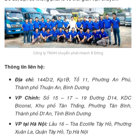
Công ty TNHH chuyển phát nhanh Á Đông
Thông tin liên hệ:
Địa chỉ:
144D/2, Kp1B, Tổ 11, Phường An Phú,
Thành phố Thuận An, Bình Dương
VP Chính:
Số 15 – 17 – 19 Đường D14, KDC
Biconsi, Khu phố Tân Thắng, Phường Tân Bình,
Thành phố Dĩ An, Tỉnh Bình Dương
VP tại Hà Nội:
Lầu 16 – Tòa Ecolife Tây Hồ, Phường
Xuân La, Quận Tây Hồ, Tp.Hà Nội