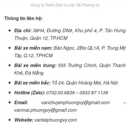
Công Ty TNHH Dịch Vụ Vận Tải Phương Vy
Thông tin liên hệ:
Địa chỉ:
38H4, Đường DN9, Khu phố 4, P. Tân Hưng
Thuận, Quận 12, TP.HCM
Bãi xe miền nam:
Bảo Ngọc, 2Bis QL1A, P. Trung Mỹ
Tây, Q.12, TPHCM
Bãi xe miền trung:
555 Trường Chinh, Quận Thanh
Khê, Đà Nẵng
Bãi xe miền bắc:
Tổ 24, Quận Hoàng Mai, Hà Nội
Hotline (Zalo):
0702.00.6839 – 0933 87 1139
Email:
vanchuyenphuongvy@gmail.com –
vanmai.phuongvy@gmail.com
Website:
vantaiphuongvy.com