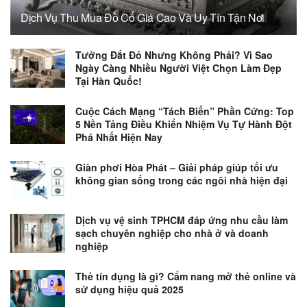
Dịch Vụ Thu Mua Đồ Cổ Giá Cao Và Uy Tín Tận Nơi
Tưởng Đắt Đỏ Nhưng Không Phải? Vì Sao
Ngày Càng Nhiều Người Việt Chọn Làm Đẹp
Tại Hàn Quốc!
Cuộc Cách Mạng “Tách Biến” Phần Cứng: Top
5 Nền Tảng Điều Khiển Nhiệm Vụ Tự Hành Đột
Phá Nhất Hiện Nay
Giàn phơi Hòa Phát – Giải pháp giúp tối ưu
không gian sống trong các ngôi nhà hiện đại
Dịch vụ vệ sinh TPHCM đáp ứng nhu cầu làm
sạch chuyên nghiệp cho nhà ở và doanh
nghiệp
Thẻ tín dụng là gì? Cẩm nang mở thẻ online và
sử dụng hiệu quả 2025