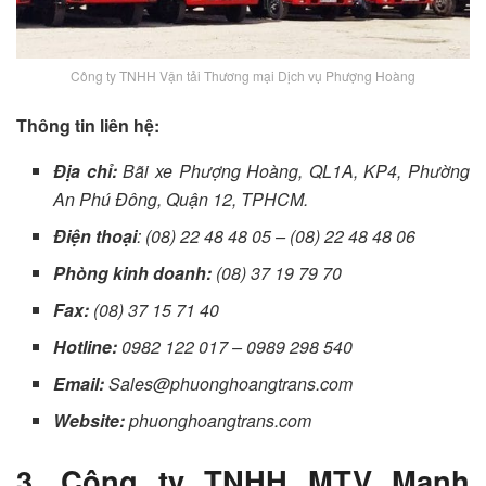
Công ty TNHH Vận tải Thương mại Dịch vụ Phượng Hoàng
Thông tin liên hệ:
Địa chỉ:
Bãi xe Phượng Hoàng, QL1A, KP4, Phường
An Phú Đông, Quận 12, TPHCM.
Điện thoại
: (08) 22 48 48 05 – (08) 22 48 48 06
Phòng kinh doanh:
(08) 37 19 79 70
Fax:
(08) 37 15 71 40
Hotline:
0982 122 017 – 0989 298 540
Email:
Sales@phuonghoangtrans.com
Website:
phuonghoangtrans.com
3. Công ty TNHH MTV Mạnh