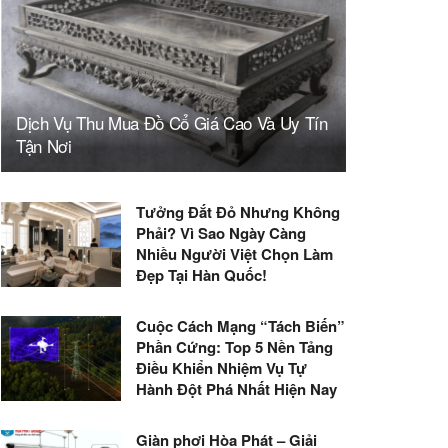
Dịch Vụ Thu Mua Đồ Cổ Giá Cao Và Uy Tín
Tận Nơi
Tưởng Đắt Đỏ Nhưng Không
Phải? Vì Sao Ngày Càng
Nhiều Người Việt Chọn Làm
Đẹp Tại Hàn Quốc!
Cuộc Cách Mạng “Tách Biến”
Phần Cứng: Top 5 Nền Tảng
Điều Khiển Nhiệm Vụ Tự
Hành Đột Phá Nhất Hiện Nay
Giàn phơi Hòa Phát – Giải