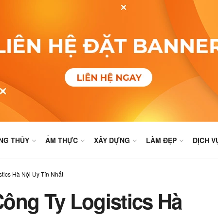
NG THỦY
ẨM THỰC
XÂY DỰNG
LÀM ĐẸP
DỊCH V
tics Hà Nội Uy Tín Nhất
ông Ty Logistics Hà