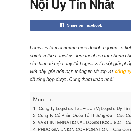
Nội Uy Tín Nhất
Share on Facebook
Logistics là một ngành giúp doanh nghiệp sẽ ti
chính vì thế Logistics đem lại nhiều lợi nhuận 
nền kinh tế hiện nay thì Logistics là một giải 
viết này, gửi đến bạn thông tin về top 31
công ty
đã tổng hợp được. Cùng tham khảo nhé!
Mục lục
1. Công Ty Logistics TSL – Đơn Vị Logistic Uy Tín 
2. Công Ty Cổ Phần Quốc Tế Thương Đô – Các Côn
3. VAST INTERNATIONAL LOGISTICS J.S.C – Các C
4. PHUC GIA UNION CORPORATION – Các Công Ty