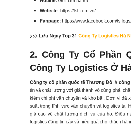
Hotline:
092 188 83 88
Website:
https://tsl.com.vn/
Fanpage:
https://www.facebook.com/tsllogs
>>> Lưu Ngay Top 31
Công Ty Logistics Hà N
2. Công Ty Cổ Phần 
Công Ty Logistics Ở H
Công ty cổ phần quốc tế Thương Đô
là
công 
tín và chất lượng với giá thành vô cùng phải ch
kiệm chi phí vận chuyển và kho bãi. Đơn vị đã 
suất trong lĩnh vực vận chuyển và logistics t
giá cao về chất lượng dịch vụ của họ. Điều n
logistics đáng tin cậy và hiệu quả cho khách hàn