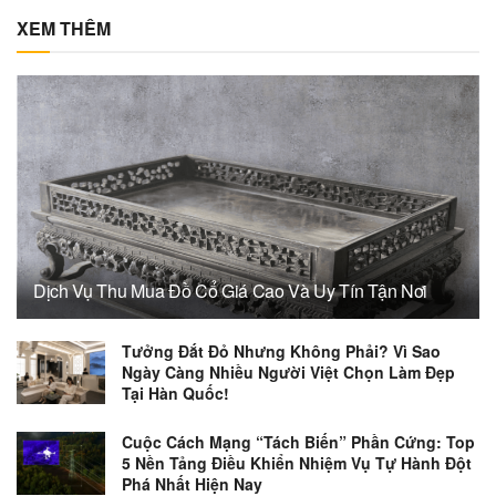
XEM THÊM
Dịch Vụ Thu Mua Đồ Cổ Giá Cao Và Uy Tín Tận Nơi
Tưởng Đắt Đỏ Nhưng Không Phải? Vì Sao
Ngày Càng Nhiều Người Việt Chọn Làm Đẹp
Tại Hàn Quốc!
Cuộc Cách Mạng “Tách Biến” Phần Cứng: Top
5 Nền Tảng Điều Khiển Nhiệm Vụ Tự Hành Đột
Phá Nhất Hiện Nay