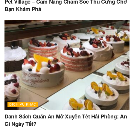
Pet Village – Cẩm Nang Chăm Sóc Thú Cưng Chờ
Bạn Khám Phá
DỊCH VỤ KHÁC
Danh Sách Quán Ăn Mở Xuyên Tết Hải Phòng: Ăn
Gì Ngày Tết?