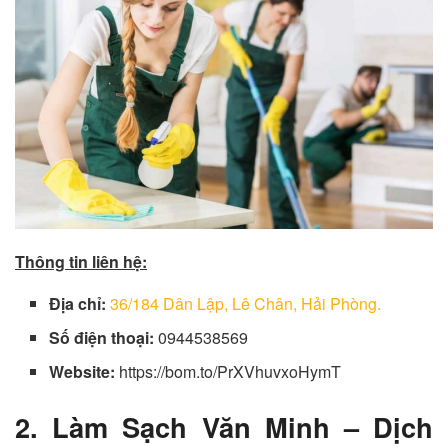
Thông tin liên hệ:
Địa chỉ:
36/184 Dân Lập, Lê Chân, Hải Phòng.
Số điện thoại:
0944538569
Website:
https://bom.to/PrXVhuvxoHymT
2. Làm Sạch Văn Minh – Dịch