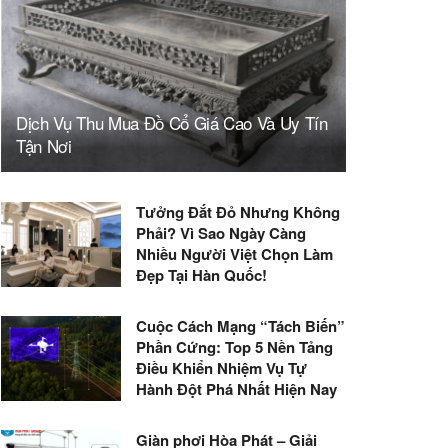
Dịch Vụ Thu Mua Đồ Cổ Giá Cao Và Uy Tín
Tận Nơi
Tưởng Đắt Đỏ Nhưng Không
Phải? Vì Sao Ngày Càng
Nhiều Người Việt Chọn Làm
Đẹp Tại Hàn Quốc!
Cuộc Cách Mạng “Tách Biến”
Phần Cứng: Top 5 Nền Tảng
Điều Khiển Nhiệm Vụ Tự
Hành Đột Phá Nhất Hiện Nay
Giàn phơi Hòa Phát – Giải