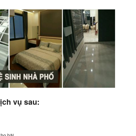
ịch vụ sau:
 kho bãi…