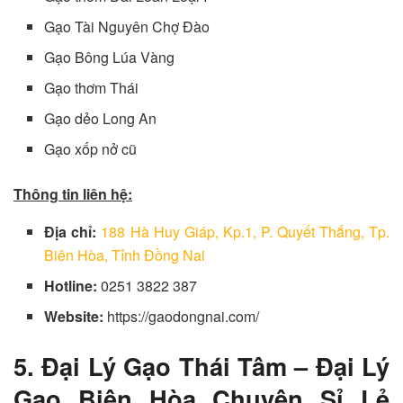
Gạo Tài Nguyên Chợ Đào
Gạo Bông Lúa Vàng
Gạo thơm Thái
Gạo dẻo Long An
Gạo xốp nở cũ
Thông tin liên hệ:
Địa chỉ:
188 Hà Huy Giáp, Kp.1, P. Quyết Thắng, Tp.
Biên Hòa, Tỉnh Đồng Nai
Hotline:
0251 3822 387
Website:
https://gaodongnai.com/
5. Đại Lý Gạo Thái Tâm – Đại Lý
Gạo Biên Hòa Chuyên Sỉ Lẻ