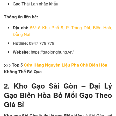
Gạo Thái Lan nhập khẩu
Thông tin liên hệ:
Địa chỉ:
56/18 Khu Phố 5, P. Trảng Dài, Biên Hoà,
Đồng Nai
Hotline:
0947 779 778
Website:
https://gaolonghung.vn/
>>> Top 5
Cửa Hàng Nguyên Liệu Pha Chế Biên Hòa
Không Thể Bỏ Qua
2. Kho Gạo Sài Gòn – Đại Lý
Gạo Biên Hòa Bỏ Mối Gạo Theo
Giá Sỉ
Kho gạo Sài Gòn
là
đại lý gạo Biên Hòa
và Sài Gòn, nơi