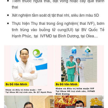
Tiêm thuốc ngừa thai, đặt vòng hoặc cấy que tránh
thai
Xét nghiệm tầm soát dị tật thai nhi, siêu âm màu 5D
Thực hiện Thụ thai trong ống nghiệm( thai IVF), bơm
tinh trùng vào buồng tử cung(IUI) tại BV Quốc Tế
Hạnh Phúc, tại IVFMD tại Bình Dương, tại Olea…