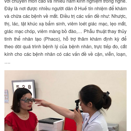
với chuyên môn cao và nhiều năm kinh nghiệm trong nghề.
Đây là nơi được nhiều người dân ở Huế tín nhiệm để khám
và chữa các bệnh về mắt. Điều trị các vấn đề như: Nhược,
thị, lác, tật khúc xạ bẩm sinh, viêm loét giác mạc, lẹo mắt,
giác mạc chóp, viêm màng bồ đào,… Phẫu thuật thay thủy
tinh thể nhân tạo (Phaco), hỗ trợ thăm khám định kỳ để
theo dõi quá trình bệnh lý của bệnh nhân, trực tiếp đo, cắt
kính cho các bệnh nhân có các vấn đề về cận, viễn, loạn,
….