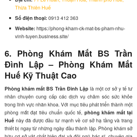
Thừa Thiên Huế
Số điện thoại:
0913 412 363
Website:
https://phong-kham-ck-mat-bs-pham-nhu-
vinh-tuyen.business.site/
6. Phòng Khám Mắt BS Trần
Đình Lập – Phòng Khám Mắt
Huế Kỹ Thuật Cao
Phòng khám mắt BS Trần Đình Lập
là một cơ sở y tế tư
nhân chuyên cung cấp các dịch vụ chăm sóc sức khỏe
trong lĩnh vực nhãn khoa. Với mục tiêu phát triển thành một
phòng mắt đạt tiêu chuẩn quốc tế,
phòng khám mắt tại
Huế
này đã được đầu tư mạnh về cơ sở hạ tầng và trang
thiết bị ngay từ những ngày đầu thành lập. Phòng khám sở
hữu cơ sở vật chất hiện đại và đội ngũ bác sĩ, chuyên gia