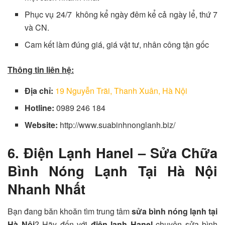
Phục vụ 24/7 không kể ngày đêm kể cả ngày lể, thứ 7
và CN.
Cam kết làm đúng giá, giá vật tư, nhân công tận gốc
Thông tin liên hệ:
Địa chỉ:
19 Nguyễn Trãi, Thanh Xuân, Hà Nội
Hotline:
0989 246 184
Website:
http://www.suabinhnonglanh.biz/
6. Điện Lạnh Hanel – Sửa Chữa
Bình Nóng Lạnh Tại Hà Nội
Nhanh Nhất
Bạn đang băn khoăn tìm trung tâm
sửa bình nóng lạnh
tại
Hà Nội
? Hãy đến với
điện lạnh Hanel
chuyên sửa bình