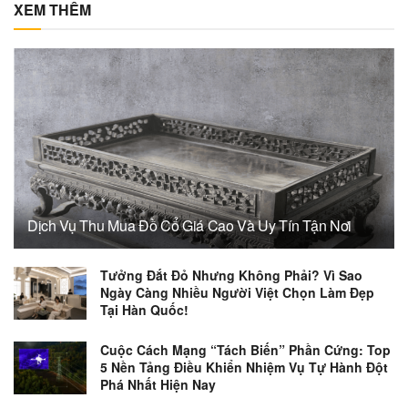
XEM THÊM
Dịch Vụ Thu Mua Đồ Cổ Giá Cao Và Uy Tín Tận Nơi
Tưởng Đắt Đỏ Nhưng Không Phải? Vì Sao
Ngày Càng Nhiều Người Việt Chọn Làm Đẹp
Tại Hàn Quốc!
Cuộc Cách Mạng “Tách Biến” Phần Cứng: Top
5 Nền Tảng Điều Khiển Nhiệm Vụ Tự Hành Đột
Phá Nhất Hiện Nay