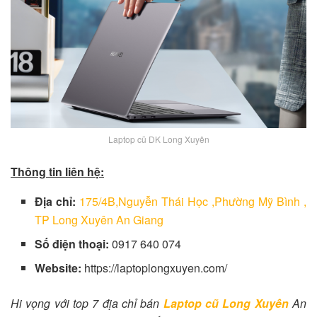
Laptop cũ DK Long Xuyên
Thông tin liên hệ:
Địa chỉ:
175/4B,Nguyễn Thái Học ,Phường Mỹ Bình ,
TP Long Xuyên An Giang
Số điện thoại:
0917 640 074
Website:
https://laptoplongxuyen.com/
Hi vọng với top 7 địa chỉ bán
Laptop cũ Long Xuyên
An