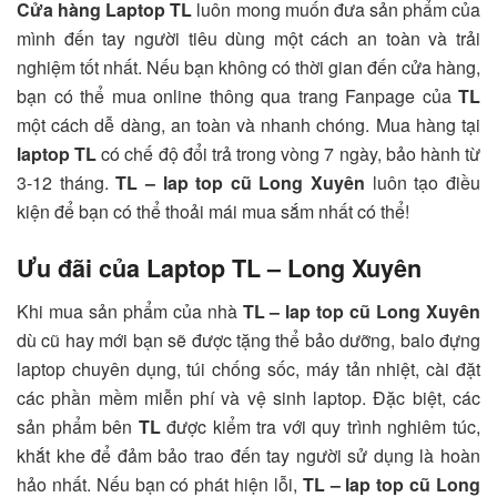
Cửa hàng Laptop TL
luôn mong muốn đưa sản phẩm của
mình đến tay người tiêu dùng một cách an toàn và trải
nghiệm tốt nhất. Nếu bạn không có thời gian đến cửa hàng,
bạn có thể mua online thông qua trang Fanpage của
TL
một cách dễ dàng, an toàn và nhanh chóng. Mua hàng tại
laptop TL
có chế độ đổi trả trong vòng 7 ngày, bảo hành từ
3-12 tháng.
TL – lap top cũ Long Xuyên
luôn tạo điều
kiện để bạn có thể thoải mái mua sắm nhất có thể!
Ưu đãi của Laptop TL – Long Xuyên
Khi mua sản phẩm của nhà
TL – lap top cũ Long Xuyên
dù cũ hay mới bạn sẽ được tặng thể bảo dưỡng, balo đựng
laptop chuyên dụng, túi chống sốc, máy tản nhiệt, cài đặt
các phần mềm miễn phí và vệ sinh laptop. Đặc biệt, các
sản phẩm bên
TL
được kiểm tra với quy trình nghiêm túc,
khắt khe để đảm bảo trao đến tay người sử dụng là hoàn
hảo nhất. Nếu bạn có phát hiện lỗi,
TL – lap top cũ Long