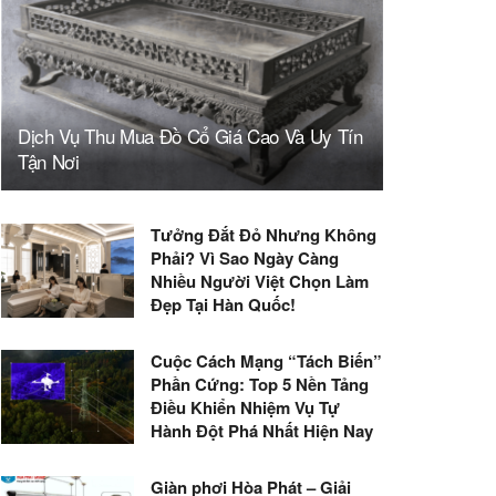
Dịch Vụ Thu Mua Đồ Cổ Giá Cao Và Uy Tín
Tận Nơi
Tưởng Đắt Đỏ Nhưng Không
Phải? Vì Sao Ngày Càng
Nhiều Người Việt Chọn Làm
Đẹp Tại Hàn Quốc!
Cuộc Cách Mạng “Tách Biến”
Phần Cứng: Top 5 Nền Tảng
Điều Khiển Nhiệm Vụ Tự
Hành Đột Phá Nhất Hiện Nay
Giàn phơi Hòa Phát – Giải