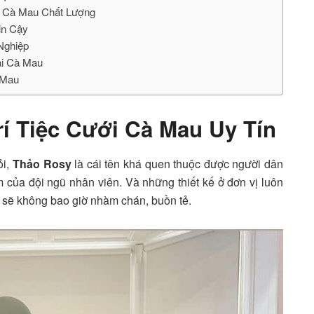
ới Cà Mau Chất Lượng
in Cậy
Nghiệp
ại Cà Mau
 Mau
rí Tiệc Cưới Cà Mau Uy Tín
ỏi,
Thảo Rosy
là cái tên khá quen thuộc được người dân
m của đội ngũ nhân viên. Và những thiết kế ở đơn vị luôn
n sẽ không bao giờ nhàm chán, buồn tẻ.