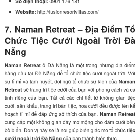
Số điện thoại:
0901 176 181
Website:
http://fusionresortvillas.com/
7. Naman Retreat – Địa Điểm Tổ
Chức Tiệc Cưới Ngoài Trời Đà
Nẵng
Naman Retreat
ở Đà Nẵng là một trong những địa điểm
hàng đầu tại Đà Nẵng để tổ chức tiệc cưới ngoài trời. Với
sự tỉ mỉ và tâm huyết, đội ngũ tổ chức sự kiện của
Naman
Retreat
sẽ trang trí tiệc cưới của bạn với phong cách và cá
tính riêng của bạn. Tất cả các chi tiết từ không gian tiệc
cưới, sân khấu, trang trí bàn tiệc, hoa cưới đều được lên kế
hoạch tỉ mỉ để đáp ứng sở thích của bạn.
Naman Retreat
cung cấp một không gian đầy mơ mộng cho đám cưới bên
bờ biển. Đơn vị này sẽ là nơi giúp biến giấc mơ tổ chức
tiệc
cưới ngoài trời Đà Nẵng
của bạn thành hiện thực.