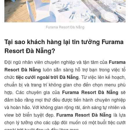
Furama Resort Đà Nẵng
Tại sao khách hàng lại tin tưởng Furama
Resort Đà Nẵng?
Đội ngũ nhân viên chuyên nghiệp và tận tâm của
Furama
Resort Đà Nẵng
luôn sẵn sàng hỗ trợ bạn trong việc tổ
chức
tiệc cưới ngoài trời Đà Nẵng
. Từ việc lên kế hoạch,
chuẩn bị và trang trí không gian cho đến chọn menu phù
hợp. Các chuyên gia của
Furama Resort Đà Nẵng
sẽ
đảm bảo rằng mọi thứ đều được tiến hành chuyên nghiệp
và hoàn hảo. Với không gian rộng rãi, ánh sáng tự nhiên và
view bờ biển tuyệt đẹp.
Furama Resort Đà Nẵng
là lựa
chọn lý tưởng cho các cặp đôi muốn có một buổi tiệc cưới
ngoài trời tuyệt đẹp và đầy lãng mạn.