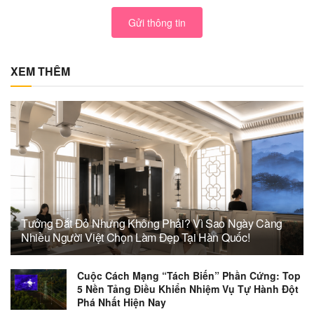
Gửi thông tin
XEM THÊM
Tưởng Đắt Đỏ Nhưng Không Phải? Vì Sao Ngày Càng
Nhiều Người Việt Chọn Làm Đẹp Tại Hàn Quốc!
Cuộc Cách Mạng “Tách Biến” Phần Cứng: Top
5 Nền Tảng Điều Khiển Nhiệm Vụ Tự Hành Đột
Phá Nhất Hiện Nay