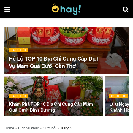
CƯỚI HỎI
Hé Lộ TOP 10 Địa Chỉ Cung Cấp Dịch
Vụ Mâm Quả Cưới Cần Thơ
CƯỚI HỎI
CƯỚI HỎI
Khám Phá TOP 10 Địa Chỉ Cung Cấp Mâm
Lưu Ngay TO
Quả Cưới Bình Dương
Khánh Hòa 
Home
»
Dịch vụ khác
»
Cưới hỏi
»
Trang 3