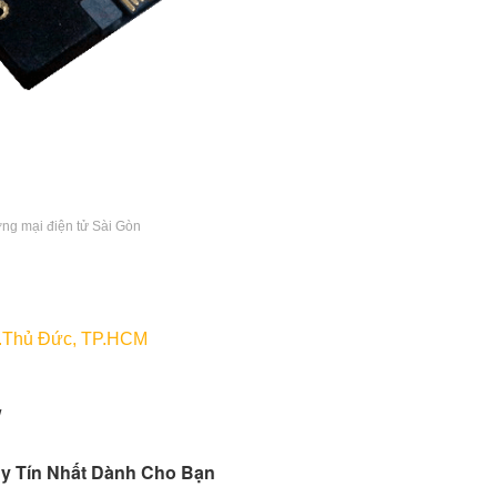
ơng mại điện tử Sài Gòn
 Q.Thủ Đức, TP.HCM
/
y Tín Nhất Dành Cho Bạn