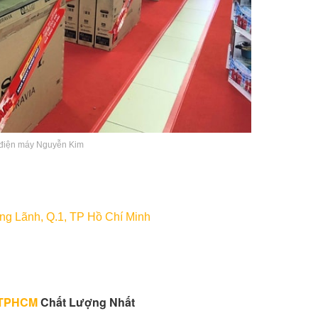
điện máy Nguyễn Kim
ng Lãnh, Q.1, TP Hồ Chí Minh
i TPHCM
Chất Lượng Nhất