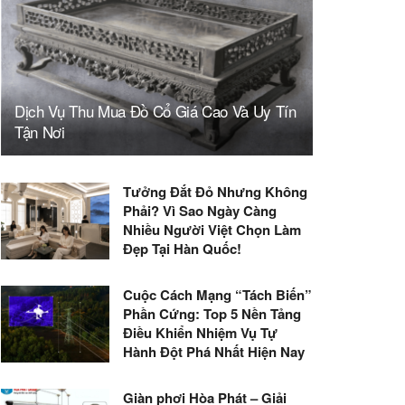
Dịch Vụ Thu Mua Đồ Cổ Giá Cao Và Uy Tín
Tận Nơi
Tưởng Đắt Đỏ Nhưng Không
Phải? Vì Sao Ngày Càng
Nhiều Người Việt Chọn Làm
Đẹp Tại Hàn Quốc!
Cuộc Cách Mạng “Tách Biến”
Phần Cứng: Top 5 Nền Tảng
Điều Khiển Nhiệm Vụ Tự
Hành Đột Phá Nhất Hiện Nay
Giàn phơi Hòa Phát – Giải