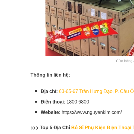
Cửa hàng 
Thông tin liên hệ:
Địa chỉ:
63-65-67 Trần Hưng Đạo, P. Cầu Ô
Điện thoại:
1800 6800
Website:
https://www.nguyenkim.com/
>>> Top 5 Địa Chỉ
Bỏ Sỉ Phụ Kiện Điện Thoạ